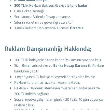
300 TL
lik Reklam Bakiyesi (Bakiye Bitene
kadar
)
6 Ay Ticket Desteği
Sorularınıza Videolu Cevap veriyoruz.
Sitenin Yönetimi ve güvenliği size aittir.
1 Aylık Reklam Danışmanlık Hizmeti
Ücretsiz
Reklam Danışmanlığı Hakkında;
300 TL lik bakiyeniz bitene kadar Reklamınız yayında kalır.
Sizin
Gmail
adresinize ve
Banka Hesap Kartınız
ile Reklam
kurulumu yapılır.
1 Ay boyunca Ek bakiye ekleyerek destek alabilirsiniz.
Reklam kurulumları uzaktan yapılmaktadır.
Reklam kullanmak istemeyen müşteriler Ekstra pakette
300 TL indirim sağlanır.
Sosyal medya çalışmaları günlük 30 TL ile 10 gün boyunca
reklam çıkılır.