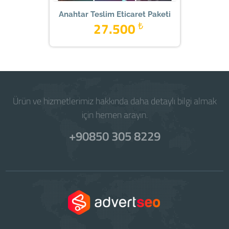
Anahtar Teslim Eticaret Paketi
27.500
₺
Ürün ve hizmetlerimiz hakkında daha detaylı bilgi almak
için hemen arayın.
+90850 305 8229