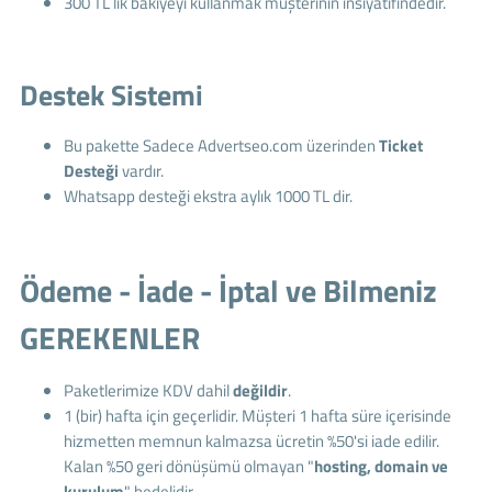
300 TL lik bakiyeyi kullanmak müşterinin insiyatifindedir.
Destek Sistemi
Bu pakette Sadece Advertseo.com üzerinden
Ticket
Desteği
vardır.
Whatsapp desteği ekstra aylık 1000 TL dir.
Ödeme - İade - İptal ve Bilmeniz
GEREKENLER
Paketlerimize KDV dahil
değildir
.
1 (bir) hafta için geçerlidir. Müşteri 1 hafta süre içerisinde
hizmetten memnun kalmazsa ücretin %50'si iade edilir.
Kalan %50 geri dönüşümü olmayan "
hosting, domain ve
kurulum
" bedelidir.