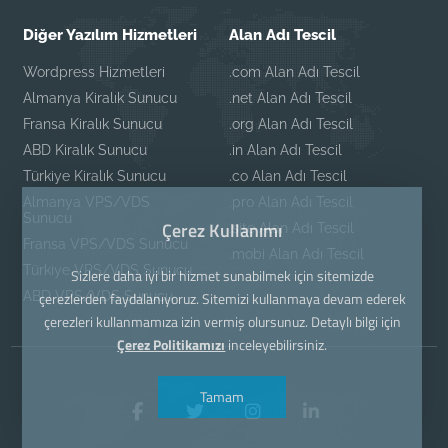
Diğer Yazılım Hizmetleri
Alan Adı Tescil
Wordpress Hizmetleri
.com Alan Adı Tescil
Almanya Kiralık Sunucu
.net Alan Adı Tescil
Fransa Kiralık Sunucu
.org Alan Adı Tescil
ABD Kiralık Sunucu
.in Alan Adı Tescil
Türkiye Kiralık Sunucu
.co Alan Adı Tescil
Almanya VPS/VDS
.pro Alan Adı Tescil
Sunucu
Çerez Kullanımı
.site Alan Adı Tescil
Fransa VPS/VDS Sunucu
.mobi Alan Adı Tescil
Türkiye VPS/VDS Sunucu
Sizlere daha iyi bir hizmet sunabilmek için sitemizde
ABD VPS/VDS Sunucu
çerezlerden faydalanıyoruz. Sitemizi kullanmaya devam ederek
çerezleri kullanmamıza izin vermiş olursunuz. Detaylı bilgi için
Çerez Politikamızı
inceleyebilirsiniz.
Tamam