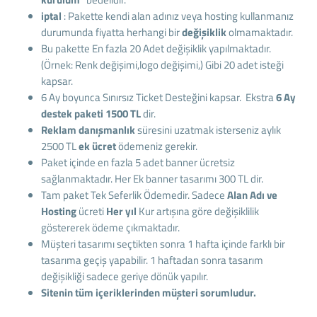
iptal
: Pakette kendi alan adınız veya hosting kullanmanız
durumunda fiyatta herhangi bir
değişiklik
olmamaktadır.
Bu pakette En fazla 20 Adet değişiklik yapılmaktadır.
(Örnek: Renk değişimi,logo değişimi,) Gibi 20 adet isteği
kapsar.
6 Ay boyunca Sınırsız Ticket Desteğini kapsar. Ekstra
6 Ay
destek paketi 1500 TL
dir.
Reklam danışmanlık
süresini uzatmak isterseniz aylık
2500 TL
ek ücret
ödemeniz gerekir.
Paket içinde en fazla 5 adet banner ücretsiz
sağlanmaktadır. Her Ek banner tasarımı 300 TL dir.
Tam paket Tek Seferlik Ödemedir. Sadece
Alan Adı ve
Hosting
ücreti
Her yıl
Kur artışına göre değişiklilik
göstererek ödeme çıkmaktadır.
Müşteri tasarımı seçtikten sonra 1 hafta içinde farklı bir
tasarıma geçiş yapabilir. 1 haftadan sonra tasarım
değişikliği sadece geriye dönük yapılır.
Sitenin tüm içeriklerinden müşteri sorumludur.