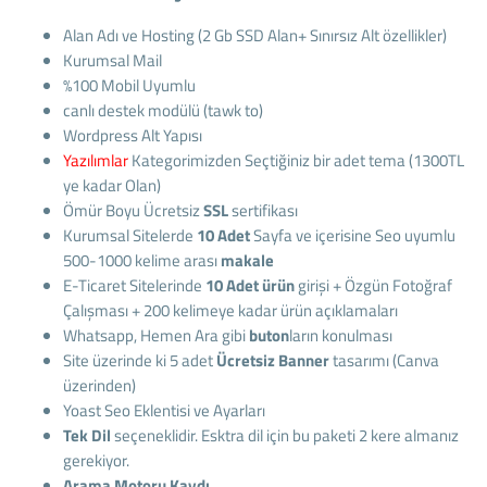
Alan Adı ve Hosting (2 Gb SSD Alan+ Sınırsız Alt özellikler)
Kurumsal Mail
%100 Mobil Uyumlu
canlı destek modülü (tawk to)
Wordpress Alt Yapısı
Yazılımlar
Kategorimizden Seçtiğiniz bir adet tema (1300TL
ye kadar Olan)
Ömür Boyu Ücretsiz
SSL
sertifikası
Kurumsal Sitelerde
10 Adet
Sayfa ve içerisine Seo uyumlu
500-1000 kelime arası
makale
E-Ticaret Sitelerinde
10 Adet ürün
girişi + Özgün Fotoğraf
Çalışması + 200 kelimeye kadar ürün açıklamaları
Whatsapp, Hemen Ara gibi
buton
ların konulması
Site üzerinde ki 5 adet
Ücretsiz Banner
tasarımı (Canva
üzerinden)
Yoast Seo Eklentisi ve Ayarları
Tek Dil
seçeneklidir. Esktra dil için bu paketi 2 kere almanız
gerekiyor.
Arama Motoru Kaydı.