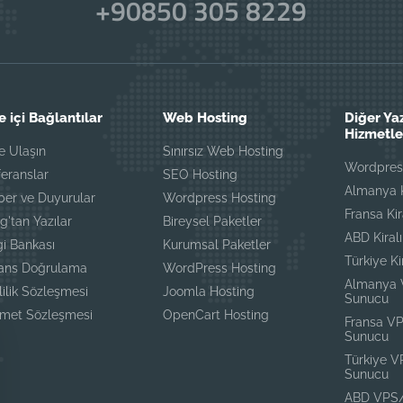
+90850 305 8229
e içi Bağlantılar
Web Hosting
Diğer Ya
Hizmetle
e Ulaşın
Sınırsız Web Hosting
Wordpress
eranslar
SEO Hosting
Almanya K
ber ve Duyurular
Wordpress Hosting
Fransa Ki
g'tan Yazılar
Bireysel Paketler
ABD Kiral
gi Bankası
Kurumsal Paketler
Türkiye K
sans Doğrulama
WordPress Hosting
Almanya
lilik Sözleşmesi
Joomla Hosting
Sunucu
zmet Sözleşmesi
OpenCart Hosting
Fransa V
Sunucu
Türkiye 
Sunucu
ABD VPS