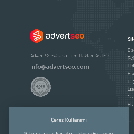
Sit
Biz
Advert Seo© 2021 Tüm Hakları Saklıdır.
Ref
info@advertseo.com
Ha
Blo
Bil
Li
Giz
Hi
Çerez Kullanımı
Sizlere daha iyi bir hizmet sunabilmek için sitemizde