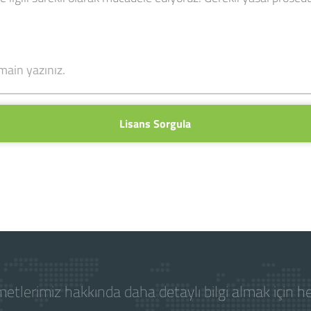
Lisans Sorgula
etlerimiz hakkında daha detaylı bilgi almak için 