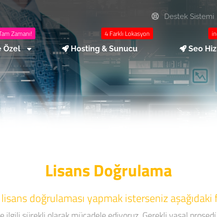
Destek Sistemi
Tam Zamanı!
4 Farklı Lokasyon
in
e Özel
Hosting & Sunucu
Seo Hi
Lisans Doğrulama
bir lisans doğrulaması yapmak isterseniz aşağıdaki 
le ilgili sürekli olarak mücadele ediyoruz. Gerekli yasal prosed