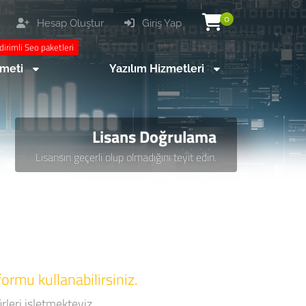
0
Hesap Oluştur
Giriş Yap
dirimli Seo paketleri
zmeti
Yazılım Hizmetleri
Lisans Doğrulama
Lisansın geçerli olup olmadığını teyit edin.
formu kullanabilirsiniz.
ürleri işletmekteyiz.