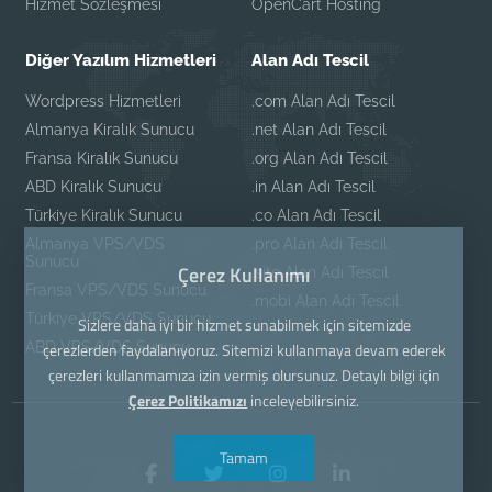
Hizmet Sözleşmesi
OpenCart Hosting
Diğer Yazılım Hizmetleri
Alan Adı Tescil
Wordpress Hizmetleri
.com Alan Adı Tescil
Almanya Kiralık Sunucu
.net Alan Adı Tescil
Fransa Kiralık Sunucu
.org Alan Adı Tescil
ABD Kiralık Sunucu
.in Alan Adı Tescil
Türkiye Kiralık Sunucu
.co Alan Adı Tescil
Almanya VPS/VDS
.pro Alan Adı Tescil
Sunucu
Çerez Kullanımı
.site Alan Adı Tescil
Fransa VPS/VDS Sunucu
.mobi Alan Adı Tescil
Türkiye VPS/VDS Sunucu
Sizlere daha iyi bir hizmet sunabilmek için sitemizde
ABD VPS/VDS Sunucu
çerezlerden faydalanıyoruz. Sitemizi kullanmaya devam ederek
çerezleri kullanmamıza izin vermiş olursunuz. Detaylı bilgi için
Çerez Politikamızı
inceleyebilirsiniz.
Tamam