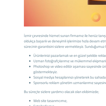
İzmir çevresinde hizmet sunan firmamız ile henüz tanı
oldukça başarılı ve deneyimli işlerimize hızla devam etm
sürecinin garantisini sizlere vermekteyiz. Sunduğumuz h
Ürünlerinizi pazarlamak ve en güzel şekilde rekla
Uzman fotoğrafçılarımız ve mükemmel ekipmanları 
Photoshop ve video editör aşaması sayesinde ürünl
göstermekteyiz.
Sosyal medya hesaplarınızı yöneterek bu sahada d
Sponsorlu reklam yönetim uzmanlarımız sayesind
Bu süreçte sizlere yardımcı olacak olan ekibimizde;
Web site tasarımcımız,