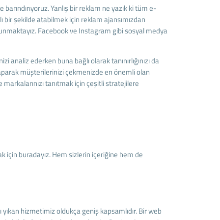
arındırıyoruz. Yanlış bir reklam ne yazık ki tüm e-
ı bir şekilde atabilmek için reklam ajansımızdan
et sunmaktayız. Facebook ve Instagram gibi sosyal medya
izi analiz ederken buna bağlı olarak tanınırlığınızı da
aparak müşterilerinizi çekmenizde en önemli olan
 markalarınızı tanıtmak için çeşitli stratejilere
mak için buradayız. Hem sizlerin içeriğine hem de
ı yıkan hizmetimiz oldukça geniş kapsamlıdır. Bir web