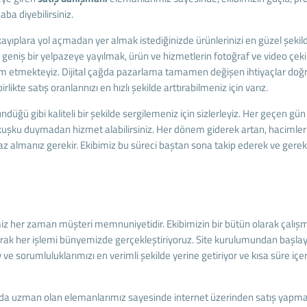
ba diyebilirsiniz.
yıplara yol açmadan yer almak istediğinizde ürünlerinizi en güzel şekilde 
, geniş bir yelpazeye yayılmak, ürün ve hizmetlerin fotoğraf ve video ç
am etmekteyiz. Dijital çağda pazarlama tamamen değişen ihtiyaçlar doğru
ikte satış oranlarınızı en hızlı şekilde arttırabilmeniz için varız.
üğü gibi kaliteli bir şekilde sergilemeniz için sizlerleyiz. Her geçen gün 
 kuşku duymadan hizmet alabilirsiniz. Her dönem giderek artan, hacimleri 
baz almanız gerekir. Ekibimiz bu süreci baştan sona takip ederek ve gerekli
imiz her zaman müşteri memnuniyetidir. Ekibimizin bir bütün olarak çal
 olarak her işlemi bünyemizde gerçekleştiriyoruz. Site kurulumundan baş
 sorumluluklarımızı en verimli şekilde yerine getiriyor ve kısa süre iç
sunda uzman olan elemanlarımız sayesinde internet üzerinden satış yapma