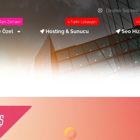
Destek Sistemi
Tam Zamanı!
4 Farklı Lokasyon
in
e Özel
Hosting & Sunucu
Seo Hi