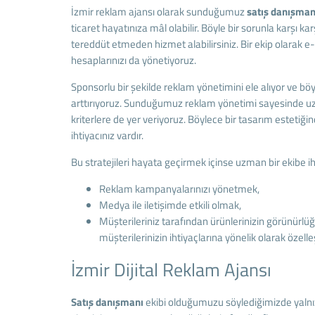
İzmir reklam ajansı olarak sunduğumuz
satış danışma
ticaret hayatınıza mâl olabilir. Böyle bir sorunla karş
tereddüt etmeden hizmet alabilirsiniz. Bir ekip olarak 
hesaplarınızı da yönetiyoruz.
Sponsorlu bir şekilde reklam yönetimini ele alıyor ve böyl
arttırıyoruz. Sunduğumuz reklam yönetimi sayesinde uzm
kriterlere de yer veriyoruz. Böylece bir tasarım estetiğin
ihtiyacınız vardır.
Bu stratejileri hayata geçirmek içinse uzman bir ekibe i
Reklam kampanyalarınızı yönetmek,
Medya ile iletişimde etkili olmak,
Müşterileriniz tarafından ürünlerinizin görünürlüğü
müşterilerinizin ihtiyaçlarına yönelik olarak özell
İzmir Dijital Reklam Ajansı
Satış danışmanı
ekibi olduğumuzu söylediğimizde yalnız