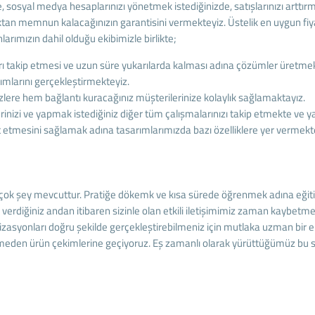
, sosyal medya hesaplarınızı yönetmek istediğinizde, satışlarınızı arttırm
tan memnun kalacağınızın garantisini vermekteyiz. Üstelik en uygun fiyat
arımızın dahil olduğu ekibimizle birlikte;
arı takip etmesi ve uzun süre yukarılarda kalması adına çözümler üretmek
rımlarını gerçekleştirmekteyiz.
sizlere hem bağlantı kuracağınız müşterilerinize kolaylık sağlamaktayız.
zi ve yapmak istediğiniz diğer tüm çalışmalarınızı takip etmekte ve yarat
ret etmesini sağlamak adına tasarımlarımızda bazı özelliklere yer vermekt
ok şey mevcuttur. Pratiğe dökemk ve kısa sürede öğrenmek adına eğitimleri
ar verdiğiniz andan itibaren sizinle olan etkili iletişimimiz zaman kaybet
imizasyonları doğru şekilde gerçekleştirebilmeniz için mutlaka uzman bir 
ermeden ürün çekimlerine geçiyoruz. Eş zamanlı olarak yürüttüğümüz bu sü