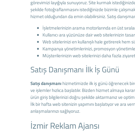
görevimizi layığıyla sunuyoruz. Site kurmak istediğinizde
şekilde fotoğraflanmasını istediğinizde bizimle çalışmak
hizmet olduğundan da emin olabilirsiniz. Satış danışmanl
İşletmelerinizin arama motorlarında en üst sıral
Kullanıcı ara yüzünüze dair web sitelerinizin tasa
Web sitelerinizi en kullanışlı hale getirerek hem 
Kampanya yönetimlerinizi, promosyon yönetimlerini
Müşterilerinizin web sitelerinizi daha fazla ziya
Satış Danışmanı İlk İş Günü
Satış danışmanı
hizmetimizde ilk iş günü öğrenecek birç
ve işlemler hızlıca başlatılır. Bizden hizmet almaya kar
ürün giriş bilgilerinizi doğru şekilde aktarmanız ve opt
İlk bir hafta web sitenizin yapımını başlatıyor ve ara v
anlaşmalarınızı sağlıyoruz.
İzmir Reklam Ajansı