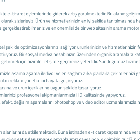
rlikte e-ticaret eylemlerinde giderek artış görülmektedir. Bu alanın gelişi
ı
olarak sizlerleyiz. Ürün ve hizmetlerinizin en iyi şekilde tanıtılmasınd
de gerçekleştirebilmeniz ve en önemlisi de bir web sitesinin arama motoru
el şekilde optimizasyonlarınızı sağlıyor, ürünlerinizin ve hizmetlerinizin
riyoruz. Bir sosyal medya hesabınızın üzerinden organik aramalara katılab
ine getirmek için bizimle iletişime geçmeniz yeterlidir. Sunduğumuz hizmet
imizle aşama aşama ilerliyor ve en sağlam arka planlarla çekimlerinizi ge
i olan reklam yönetimini hayata geçiriyoruz.
ına ve ürün içeriklerine uygun şekilde tasarlıyoruz.
imlerinizi profesyonel ekipmanlarımızla HD kalitesinde yapıyoruz.
efekt, değişim aşamalarını photoshop ve video editör uzmanlarımızla h
ım alanlarını da etkilemektedir. Buna istinaden e-ticaret kapsamında yer al
eye giren
satış danışmanı
elemanlarımız sayesinde, ekibimizin güçlü, pr