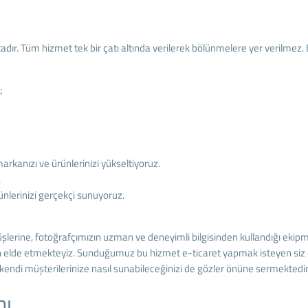
. Tüm hizmet tek bir çatı altında verilerek bölünmelere yer verilmez. B
;
rkanızı ve ürünlerinizi yükseltiyoruz.
.
nlerinizi gerçekçi sunuyoruz.
lerine, fotoğrafçımızın uzman ve deneyimli bilgisinden kullandığı ekip
elde etmekteyiz. Sunduğumuz bu hizmet e-ticaret yapmak isteyen siz de
e kendi müşterilerinize nasıl sunabileceğinizi de gözler önüne sermektedir
nı