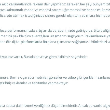
nı
ekip çalışmalarında reklam dair yapmanız gereken her şeyi bünyemizde b
ı karşıya kalmamak, maddi ve manevi zarara uğramamak ve her adımı kararl
e-ticarete atılmak istediğinizde sizlere gerekli olan tüm adımlara hizm
ece performansınızda artışları da beraberimizde getiriyoruz. Site trafiğin
an bir şekilde tüm avantajlara ulaşmanızı sağlıyoruz. Reklamlarınızı y
den öte dijital platformlarda ön plana çıkmanızı sağlıyoruz. Ürünlerinizi ve
htiyacınız vardır. Burada devreye giren ekibimiz sayesinde;
nü arttırmak, yaratıcı metinler, görseller ve video gibi içerikler hazırla
eştirilmiş reklamlar ve tanıtımlar yapmaktayız.
ca satışa dair hizmet verdiğimiz düşünülmektedir. Ancak bu yanlış algıy