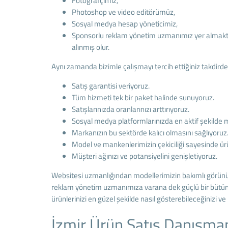
Fotoğrafçımız,
Photoshop ve video editörümüz,
Sosyal medya hesap yöneticimiz,
Sponsorlu reklam yönetim uzmanımız yer almaktadır
alınmış olur.
Aynı zamanda bizimle çalışmayı tercih ettiğiniz takdirde
Satış garantisi veriyoruz.
Tüm hizmeti tek bir paket halinde sunuyoruz.
Satışlarınızda oranlarınızı arttırıyoruz.
Sosyal medya platformlarınızda en aktif şekilde ma
Markanızın bu sektörde kalıcı olmasını sağlıyoruz
Model ve mankenlerimizin çekiciliği sayesinde ürü
Müşteri ağınızı ve potansiyelini genişletiyoruz.
Websitesi uzmanlığından modellerimizin bakımlı görünüş
reklam yönetim uzmanımıza varana dek güçlü bir bütün 
ürünlerinizi en güzel şekilde nasıl gösterebileceğinizi v
İzmir Ürün Satış Danışma