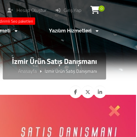
0
Hesap Oluştur
Giriş Yap
dirimli Seo paketleri
zmeti
Yazılım Hizmetleri
İzmir Ürün Satış Danışmanı
Anasayfa
İzmir Ürün Satış Danışmanı