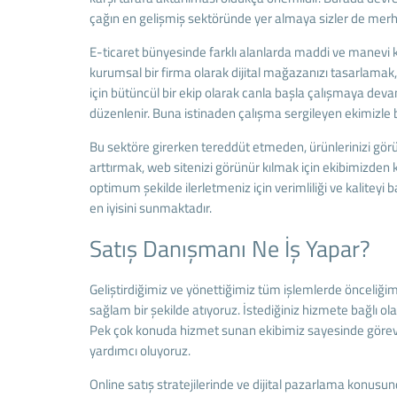
çağın en gelişmiş sektöründe yer almaya sizler de merha
E-ticaret bünyesinde farklı alanlarda maddi ve manevi ka
kurumsal bir firma olarak dijital mağazanızı tasarlamak
için bütüncül bir ekip olarak canla başla çalışmaya dev
düzenlenir. Buna istinaden çalışma sergileyen ekimizle birl
Bu sektöre girerken tereddüt etmeden, ürünlerinizi göründ
arttırmak, web sitenizi görünür kılmak için ekibimizden
optimum şekilde ilerletmeniz için verimliliği ve kaliteyi 
en iyisini sunmaktadır.
Satış Danışmanı Ne İş Yapar?
Geliştirdiğimiz ve yönettiğimiz tüm işlemlerde önceliğ
sağlam bir şekilde atıyoruz. İstediğiniz hizmete bağlı
Pek çok konuda hizmet sunan ekibimiz sayesinde görev ve
yardımcı oluyoruz.
Online satış stratejilerinde ve dijital pazarlama konu