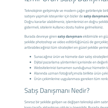
Teknolojinin gelişimiyle ve modern çağın getirileriyle bi
satışını yapmak isteyenler için bizler de
satış danışman
Doğru kararlar alabilmeniz, işlemlerinizi en doğru şekil
gidermeli, sitelerin kullanıcı dostu haline gelmelisiniz.
Burada devreye giren
satış danışmanı
ekibimizle en güz
şekilde photoshop ve video editörlüğünüzü de gerçekleşti
arttırabileceğinizi tüm stratejileri en güzel şekilde yer
Sunacağınız ürün ve hizmete dair satış stratejiler
Dijital pazarlama yöntemleri içerisinde en değerl
Websitelerinizi tamamen sunduğunuz hizmetin tarz
Alanında uzman fotoğrafçımızla birlikte ürün çek
Ürün çekimlerine uygulanması gereken tüm renk, 
Satış Danışmanı Nedir?
Sınırsız bir şekilde gelişen ve değişen teknoloji alım sat
karşı tarafa aktarılması oldukça önemlidir. Burada devr