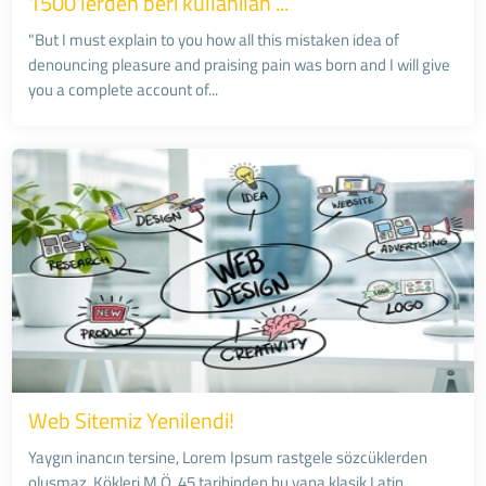
1500'lerden beri kullanılan ...
"But I must explain to you how all this mistaken idea of
denouncing pleasure and praising pain was born and I will give
you a complete account of...
Web Sitemiz Yenilendi!
Yaygın inancın tersine, Lorem Ipsum rastgele sözcüklerden
oluşmaz. Kökleri M.Ö. 45 tarihinden bu yana klasik Latin