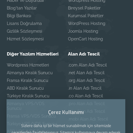
Haber ve Duyurular
Wordpress Hosting
Blog'tan Yazılar
Bireysel Paketler
Bilgi Bankası
Kurumsal Paketler
Lisans Doğrulama
WordPress Hosting
Gizlilik Sözleşmesi
Joomla Hosting
Hizmet Sözleşmesi
OpenCart Hosting
Diğer Yazılım Hizmetleri
Alan Adı Tescil
Wordpress Hizmetleri
.com Alan Adı Tescil
Almanya Kiralık Sunucu
.net Alan Adı Tescil
Fransa Kiralık Sunucu
.org Alan Adı Tescil
ABD Kiralık Sunucu
.in Alan Adı Tescil
Türkiye Kiralık Sunucu
.co Alan Adı Tescil
Almanya VPS/VDS
.pro Alan Adı Tescil
Sunucu
Çerez Kullanımı
.site Alan Adı Tescil
Fransa VPS/VDS Sunucu
.mobi Alan Adı Tescil
Türkiye VPS/VDS Sunucu
Sizlere daha iyi bir hizmet sunabilmek için sitemizde
ABD VPS/VDS Sunucu
çerezlerden faydalanıyoruz. Sitemizi kullanmaya devam ederek