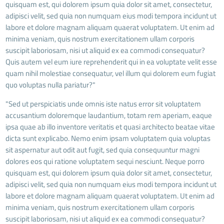
quisquam est, qui dolorem ipsum quia dolor sit amet, consectetur,
adipisci velit, sed quia non numquam eius modi tempora incidunt ut
labore et dolore magnam aliquam quaerat voluptatem. Ut enim ad
minima veniam, quis nostrum exercitationem ullam corporis
suscipit laboriosam, nisi ut aliquid ex ea commodi consequatur?
Quis autem vel eum iure reprehenderit qui in ea voluptate velit esse
quam nihil molestiae consequatur, vel illum qui dolorem eum fugiat
quo voluptas nulla pariatur?"
"Sed ut perspiciatis unde omnis iste natus error sit voluptatem
accusantium doloremque laudantium, totam rem aperiam, eaque
ipsa quae ab illo inventore veritatis et quasi architecto beatae vitae
dicta sunt explicabo. Nemo enim ipsam voluptatem quia voluptas
sit aspernatur aut odit aut fugit, sed quia consequuntur magni
dolores eos qui ratione voluptatem sequi nesciunt. Neque porro
quisquam est, qui dolorem ipsum quia dolor sit amet, consectetur,
adipisci velit, sed quia non numquam eius modi tempora incidunt ut
labore et dolore magnam aliquam quaerat voluptatem. Ut enim ad
minima veniam, quis nostrum exercitationem ullam corporis
suscipit laboriosam, nisi ut aliquid ex ea commodi consequatur?