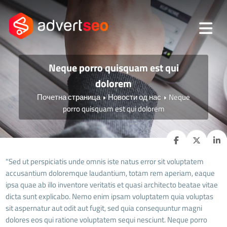
Neque porro quisquam est qui
dolorem
Почетна страница
Новости од нас
Neque
porro quisquam est qui dolorem
"Sed ut perspiciatis unde omnis iste natus error sit voluptatem
accusantium doloremque laudantium, totam rem aperiam, eaque
ipsa quae ab illo inventore veritatis et quasi architecto beatae vitae
dicta sunt explicabo. Nemo enim ipsam voluptatem quia voluptas
sit aspernatur aut odit aut fugit, sed quia consequuntur magni
dolores eos qui ratione voluptatem sequi nesciunt. Neque porro