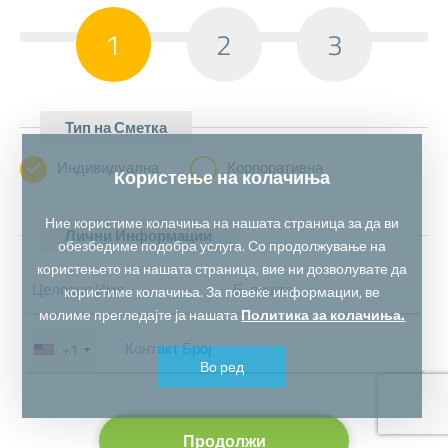
1
2
3
Тип на Сметка
Индивидуална
Корпоративна
Користење на колачиња
Ние користиме колачиња на нашата страница за да ви
Лични Информации
обезбедиме подобра услуга. Со продолжување на
користењето на нашата страница, вие ни дозволувате да
користиме колачиња. За повеќе информации, ве
молиме прегледајте ја нашата
Политика за колачиња.
+1
Во ред
Продолжи