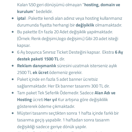
Kalan %50 geri dönüşümü olmayan "
hosting, domain ve
kurulum
" bedelidir.
iptal
: Pakette kendi alan adınız veya hosting kullanmanız
durumunda fiyatta herhangi bir
değişiklik
olmamaktadır.
Bu pakette En fazla 20 Adet değişiklik yapılmaktadır.
(Örnek: Renk değişimi,logo değişimi,) Gibi 20 adet isteği
kapsar.
6 Ay boyunca Sınırsız Ticket Desteğini kapsar. Ekstra
6 Ay
destek paketi 1500 TL
dir.
Reklam danışmanlık
süresini uzatmak isterseniz aylık
2500 TL
ek ücret
ödemeniz gerekir.
Paket içinde en fazla 5 adet banner ücretsiz
sağlanmaktadır. Her Ek banner tasarımı 300 TL dir.
Tam paket Tek Seferlik Ödemedir. Sadece
Alan Adı ve
Hosting
ücreti
Her yıl
Kur artışına göre değişiklilik
göstererek ödeme çıkmaktadır.
Müşteri tasarımı seçtikten sonra 1 hafta içinde farklı bir
tasarıma geçiş yapabilir. 1 haftadan sonra tasarım
değişikliği sadece geriye dönük yapılır.