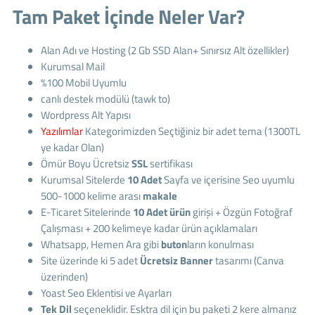
Tam Paket İçinde Neler Var?
Alan Adı ve Hosting (2 Gb SSD Alan+ Sınırsız Alt özellikler)
Kurumsal Mail
%100 Mobil Uyumlu
canlı destek modülü (tawk to)
Wordpress Alt Yapısı
Yazılımlar
Kategorimizden Seçtiğiniz bir adet tema (1300TL
ye kadar Olan)
Ömür Boyu Ücretsiz
SSL
sertifikası
Kurumsal Sitelerde
10 Adet
Sayfa ve içerisine Seo uyumlu
500-1000 kelime arası
makale
E-Ticaret Sitelerinde
10 Adet ürün
girişi + Özgün Fotoğraf
Çalışması + 200 kelimeye kadar ürün açıklamaları
Whatsapp, Hemen Ara gibi
buton
ların konulması
Site üzerinde ki 5 adet
Ücretsiz Banner
tasarımı (Canva
üzerinden)
Yoast Seo Eklentisi ve Ayarları
Tek Dil
seçeneklidir. Esktra dil için bu paketi 2 kere almanız