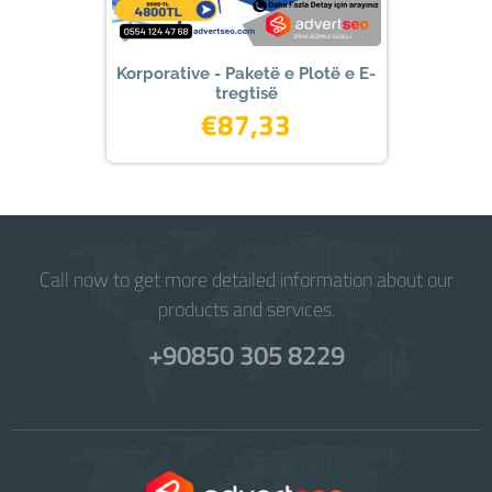
Korporative - Paketë e Plotë e E-
tregtisë
€87,33
Call now to get more detailed information about our
products and services.
+90850 305 8229