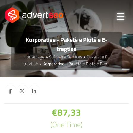
Korporative - Paketë e Plotë e E-
tregtisë
Homepage
Software Services
Paketat e E-
tregtisë
Korporative - Paketë e Plotë e E-tr...
€87,33
(One Time)