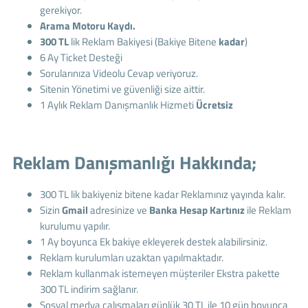
gerekiyor.
Arama Motoru Kaydı.
300 TL
lik Reklam Bakiyesi (Bakiye Bitene
kadar
)
6 Ay Ticket Desteği
Sorularınıza Videolu Cevap veriyoruz.
Sitenin Yönetimi ve güvenliği size aittir.
1 Aylık Reklam Danışmanlık Hizmeti
Ücretsiz
Reklam Danışmanlığı Hakkında;
300 TL lik bakiyeniz bitene kadar Reklamınız yayında kalır.
Sizin
Gmail
adresinize ve
Banka Hesap Kartınız
ile Reklam
kurulumu yapılır.
1 Ay boyunca Ek bakiye ekleyerek destek alabilirsiniz.
Reklam kurulumları uzaktan yapılmaktadır.
Reklam kullanmak istemeyen müşteriler Ekstra pakette
300 TL indirim sağlanır.
Sosyal medya çalışmaları günlük 30 TL ile 10 gün boyunca