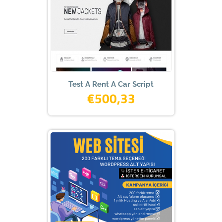
Test A Rent A Car Script
€500,33