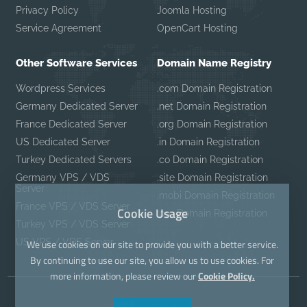
Privacy Policy
Joomla Hosting
Service Agreement
OpenCart Hosting
Other Software Services
Domain Name Registry
Wordpress Services
.com Domain Registration
Germany Dedicated Server
.net Domain Registration
France Dedicated Server
.org Domain Registration
US Dedicated Server
.in Domain Registration
Turkey Dedicated Servers
.co Domain Registration
Germany VPS / VDS
.site Domain Registration
Server
.mobi Domain Registration
France VPS / VDS Server
Cookie Usage
.pro Domain Registration
Turkey VPS / VDS Server
US VPS / VDS Server
We use cookies on our site to provide you with a better service.
By continuing to use our site, you allow us to use cookies. For
more information, please review our
Cookie Policy.