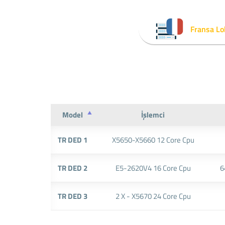
Fransa Lo
Model
İşlemci
TR DED 1
X5650-X5660 12 Core Cpu
TR DED 2
E5-2620V4 16 Core Cpu
6
TR DED 3
2 X - X5670 24 Core Cpu