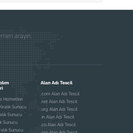
hemen arayın.
zılım
Alan Adı Tescil
ri
.com Alan Adı Tescil
 Hizmetleri
.net Alan Adı Tescil
iralık Sunucu
.org Alan Adı Tescil
ralık Sunucu
.in Alan Adı Tescil
ık Sunucu
.co Alan Adı Tescil
iralık Sunucu
.pro Alan Adı Tescil