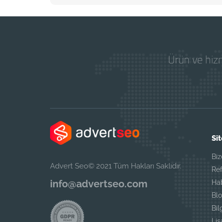
Ürün ve hizm
Sit
Biz
Advert Seo© 2021 Tüm Hakları Saklıdır.
Ref
info@advertseo.com
Ha
Blo
Bil
Li