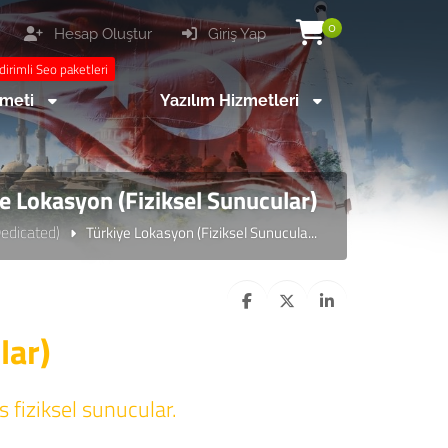
0
Hesap Oluştur
Giriş Yap
dirimli Seo paketleri
zmeti
Yazılım Hizmetleri
e Lokasyon (Fiziksel Sunucular)
Dedicated)
Türkiye Lokasyon (Fiziksel Sunucula...
lar)
 fiziksel sunucular.