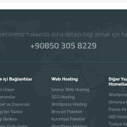
etlerimiz hakkında daha detaylı bilgi almak için 
+90850 305 8229
e içi Bağlantılar
Web Hosting
Diğer Ya
Hizmetle
e Ulaşın
Sınırsız Web Hosting
Wordpress
eranslar
SEO Hosting
Almanya K
ber ve Duyurular
Wordpress Hosting
Fransa Ki
g'tan Yazılar
Bireysel Paketler
ABD Kiral
gi Bankası
Kurumsal Paketler
Türkiye K
sans Doğrulama
WordPress Hosting